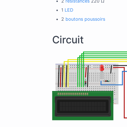
2
résistances
220 Ω
1
LED
2
boutons poussoirs
Circuit