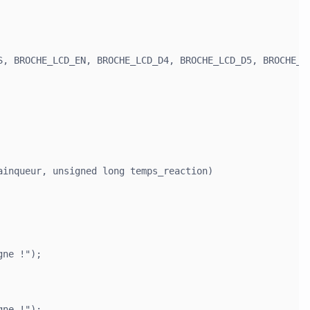
S, BROCHE_LCD_EN, BROCHE_LCD_D4, BROCHE_LCD_D5, BROCHE_LC
ainqueur, unsigned long temps_reaction)

ne !");

ne !");
