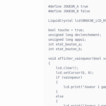
#define JOUEUR_A true

#define JOUEUR_B false

LiquidCrystal lcd(BROCHE_LCD_R
bool touche = true;

unsigned long declenchement;

unsigned long appui;

int etat_bouton_a;

int etat_bouton_b;

void afficher_vainqueur(bool v
{

    lcd.clear();

    lcd.setCursor(0, 0);

    if (vainqueur)

    {

        lcd.print("Joueur 1 gag
    }

    else

    {

        lcd.print("Joueur 2 gag