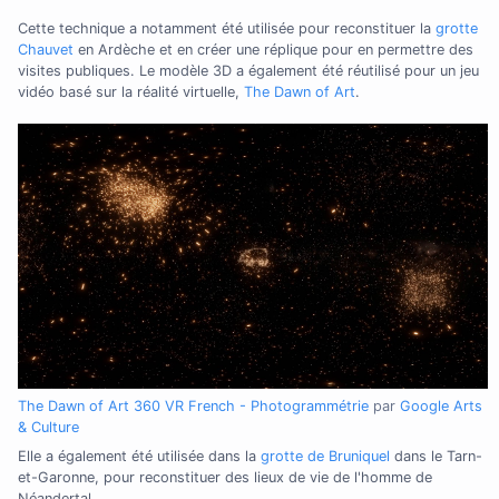
Cette technique a notamment été utilisée pour reconstituer la
grotte
Chauvet
en Ardèche et en créer une réplique pour en permettre des
visites publiques. Le modèle 3D a également été réutilisé pour un jeu
vidéo basé sur la réalité virtuelle,
The Dawn of Art
.
The Dawn of Art 360 VR French - Photogrammétrie
par
Google Arts
& Culture
Elle a également été utilisée dans la
grotte de Bruniquel
dans le Tarn-
et-Garonne, pour reconstituer des lieux de vie de l'homme de
Néandertal.