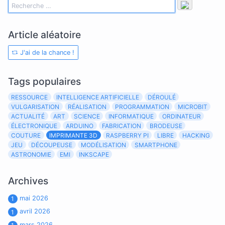
Article aléatoire
J'ai de la chance !
Tags populaires
RESSOURCE
INTELLIGENCE ARTIFICIELLE
DÉROULÉ
VULGARISATION
RÉALISATION
PROGRAMMATION
MICROBIT
ACTUALITÉ
ART
SCIENCE
INFORMATIQUE
ORDINATEUR
ÉLECTRONIQUE
ARDUINO
FABRICATION
BRODEUSE
COUTURE
IMPRIMANTE 3D
RASPBERRY PI
LIBRE
HACKING
JEU
DÉCOUPEUSE
MODÉLISATION
SMARTPHONE
ASTRONOMIE
EMI
INKSCAPE
Archives
mai 2026
1
avril 2026
1
mars 2026