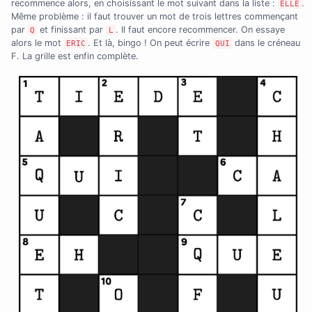
recommence alors, en choisissant le mot suivant dans la liste :
.
ELLE
Même problème : il faut trouver un mot de trois lettres commençant
par
et finissant par
. Il faut encore recommencer. On essaye
Q
L
alors le mot
. Et là, bingo ! On peut écrire
dans le créneau
ERIC
QUI
F. La grille est enfin complète.