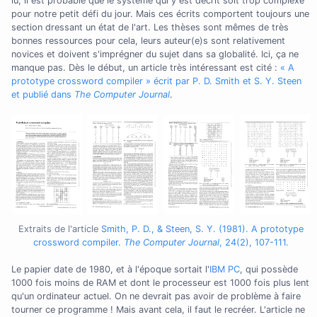
lu, il est probable que le système qui y est décrit soit trop complexe
pour notre petit défi du jour. Mais ces écrits comportent toujours une
section dressant un état de l'art. Les thèses sont mêmes de très
bonnes ressources pour cela, leurs auteur(e)s sont relativement
novices et doivent s'imprégner du sujet dans sa globalité. Ici, ça ne
manque pas. Dès le début, un article très intéressant est cité :
« A
prototype crossword compiler » écrit par P. D. Smith et S. Y. Steen
et publié dans
The Computer Journal
.
Extraits de l'article
Smith, P. D., & Steen, S. Y. (1981). A prototype
crossword compiler.
The Computer Journal
, 24(2), 107-111.
Le papier date de 1980, et à l'époque sortait l'
IBM PC
, qui possède
1000 fois moins de RAM et dont le processeur est 1000 fois plus lent
qu'un ordinateur actuel. On ne devrait pas avoir de problème à faire
tourner ce programme ! Mais avant cela, il faut le recréer. L'article ne