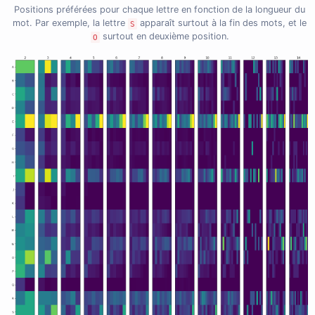
Positions préférées pour chaque lettre en fonction de la longueur du
mot. Par exemple, la lettre
apparaît surtout à la fin des mots, et le
S
surtout en deuxième position.
O